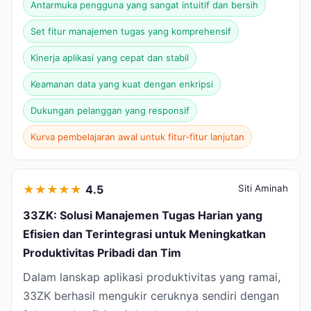
Antarmuka pengguna yang sangat intuitif dan bersih
Set fitur manajemen tugas yang komprehensif
Kinerja aplikasi yang cepat dan stabil
Keamanan data yang kuat dengan enkripsi
Dukungan pelanggan yang responsif
Kurva pembelajaran awal untuk fitur-fitur lanjutan
★
★
★
★
★
4.5
Siti Aminah
33ZK: Solusi Manajemen Tugas Harian yang
Efisien dan Terintegrasi untuk Meningkatkan
Produktivitas Pribadi dan Tim
Dalam lanskap aplikasi produktivitas yang ramai,
33ZK berhasil mengukir ceruknya sendiri dengan