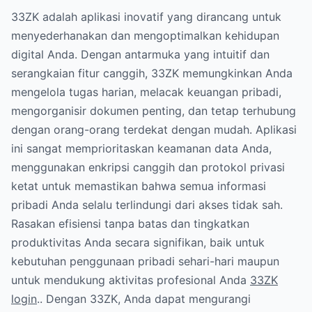
33ZK adalah aplikasi inovatif yang dirancang untuk
menyederhanakan dan mengoptimalkan kehidupan
digital Anda. Dengan antarmuka yang intuitif dan
serangkaian fitur canggih, 33ZK memungkinkan Anda
mengelola tugas harian, melacak keuangan pribadi,
mengorganisir dokumen penting, dan tetap terhubung
dengan orang-orang terdekat dengan mudah. Aplikasi
ini sangat memprioritaskan keamanan data Anda,
menggunakan enkripsi canggih dan protokol privasi
ketat untuk memastikan bahwa semua informasi
pribadi Anda selalu terlindungi dari akses tidak sah.
Rasakan efisiensi tanpa batas dan tingkatkan
produktivitas Anda secara signifikan, baik untuk
kebutuhan penggunaan pribadi sehari-hari maupun
untuk mendukung aktivitas profesional Anda
33ZK
login
.. Dengan 33ZK, Anda dapat mengurangi