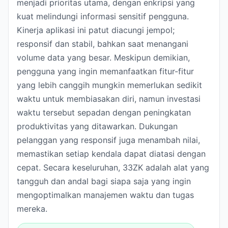
menjadi prioritas utama, dengan enkripsi yang
kuat melindungi informasi sensitif pengguna.
Kinerja aplikasi ini patut diacungi jempol;
responsif dan stabil, bahkan saat menangani
volume data yang besar. Meskipun demikian,
pengguna yang ingin memanfaatkan fitur-fitur
yang lebih canggih mungkin memerlukan sedikit
waktu untuk membiasakan diri, namun investasi
waktu tersebut sepadan dengan peningkatan
produktivitas yang ditawarkan. Dukungan
pelanggan yang responsif juga menambah nilai,
memastikan setiap kendala dapat diatasi dengan
cepat. Secara keseluruhan, 33ZK adalah alat yang
tangguh dan andal bagi siapa saja yang ingin
mengoptimalkan manajemen waktu dan tugas
mereka.